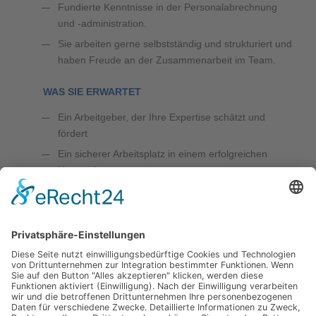
Fundierte Kenntnisse in der Personalabrechnung
und -administration.
Sie arbeiten gerne selbstständig und strukturiert und
haben Freude an der Zusammenarbeit im Team.
WAS SIE ERWARTET
Ein Arbeitgeber, der Ihre Expertise schätzt und
fördert
Ein sicherer Arbeitsplatz in einem erfolgreichen
Unternehmen
Ein abwechslungsreiches und verantwortungsvolles
Aufgabengebiet
Unsere Benefits, verschiedenste kostenlose
Heißund Kaltgetränke, Obstkorb, Jobbike, Eis-
Genuss und vieles mehr