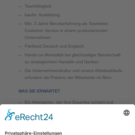
Teamfähigkeit
kaufm. Ausbildung
Min. 3 Jahre Berufserfahrung als Teamleiter
Customer Service in einem produzierenden
Unternehmen
Fließend Deutsch und Englisch
Hands-on-Mentalität bei gleichzeitiger Bereitschaft
zu strategischem Handeln und Denken
Die Unternehmenskultur und unsere Arbeitsabläufe
erfordern die Präsenz der Mitarbeiter im Büro
WAS SIE ERWARTET
Ein Arbeitgeber, der Ihre Expertise schätzt und
fördert
Ein sicherer Arbeitsplatz in einem erfolgreichen
Unternehmen
Ein dynamisches und ungezwungenes