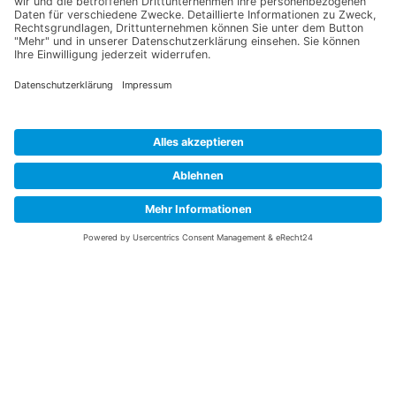
ROHRE FÜR IHRE
FOR­SCHUNG
&
ENT­WICK­
LUNG
Erfolgreiche Forschung ist Ihre Basis für
wirtschaftliche Serienfertigung. Zu diesem
Erfolg können wir einen wesentlichen Beitrag
leisten. Nach Ihrer Spezifikation produzieren
und liefern wir F&E-Rohre innerhalb von
kurzer Zeit. Als ausgewiesene Experten für
Nitinolrohre lösen wir Ihre Aufgabe fundiert
und produzieren exakt auf Grundlage Ihrer
Spezifikationen.
F&E Rohre