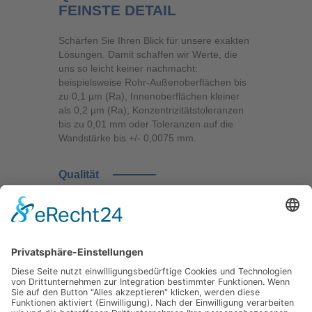
FEINSTE DETAIL
Schärfen Sie Ihren Blick für unsere exakten
Lösungen. Damit schaffen wir Werte, die
uns so leicht keiner nachmacht:
beispielsweise Rohr-Außenoberflächen bis
zu 0,1 µm (Ra), Innenoberflächen kleiner
als 0,2 µm (Ra), Konzentrizitätstoleranzen
bis zu 0,01 mm oder Toleranzen auf die
Wandstärke bis +/- 0,0075 mm.
Qualität