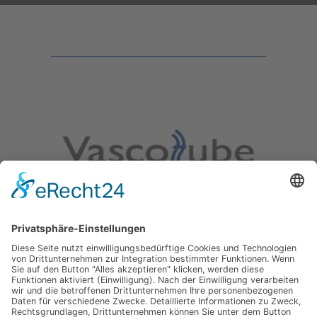
Vascotube GmbH
Goethestr. 38
75217 Birkenfeld
Deutschland
Tel. +49 7231 589 10 100
info@vascotube.com