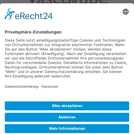
Vascotube GmbH
Goethestr. 38
75217 Birkenfeld
Deutschland
Tel. +49 7231 589 10 100
info@vascotube.com
FAST
TUBE
LIST
Impressum
–
Datenschutz
© 2023 VASCOTUBE